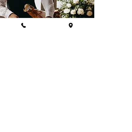
Événements d'entreprise
Valorisez votre image par la
gastronomie
Séminaires, inaugurations, repas d’affaires
ou soirées corporate : notre équipe