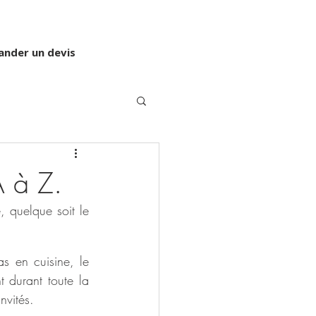
nder un devis
A à Z.
 quelque soit le 
 du repas en cuisine, le 
t durant toute la 
nvités. 