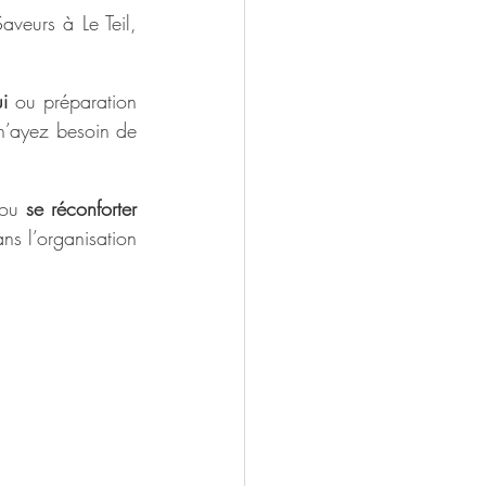
Saveurs à Le Teil, 
i
 ou préparation 
 n’ayez besoin de 
ou 
se réconforter 
 l’organisation 