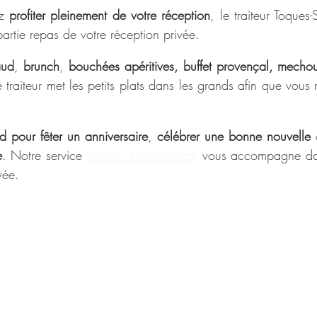
z 
profiter pleinement de votre réception
, le traiteur Toques-
artie repas de votre réception privée. 
aud
, 
brunch
, 
bouchées apéritives, buffet provençal, mechou
ce traiteur met les petits plats dans les grands afin que vous
rd pour fêter un anniversaire
, 
célébrer une bonne nouvelle
 
e
. Notre service 
traiteur à Montélimar
 vous accompagne dans
vée.